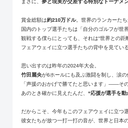
まさに、
夢と現実が交差する特別なトーナメ
賞金総額は
約210万ドル
。世界のランカーたち
国内のトップ選手たちは「自分のゴルフが世
観戦する僕らにとっても、それは“世界との距
フェアウェイに立つ選手たちの背中を見てい
思い出すのは昨年の2024年大会。
竹田麗央
が6ホールにも及ぶ激闘を制し、涙の
「声援のおかげで勝てたと思います」――そ
あのとき確かに見えたんだ、
“応援が選手を動
だからこそ、今年もこのフェアウェイに立つ
彼女たちが放つ一打一打の音が、世界と日本