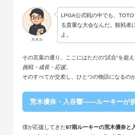
LPGA公式戦の中でも、TOT
る貴重な大会なんだ。観戦者
よ。
カオル
その言葉の通り、ここにはただの“試合”を超
挑戦・成長・応援。
そのすべてが交差し、ひとつの物語になるの
荒木優奈・入谷響――ルーキーが挑
僕が応援してきた
97期ルーキーの荒木優奈と