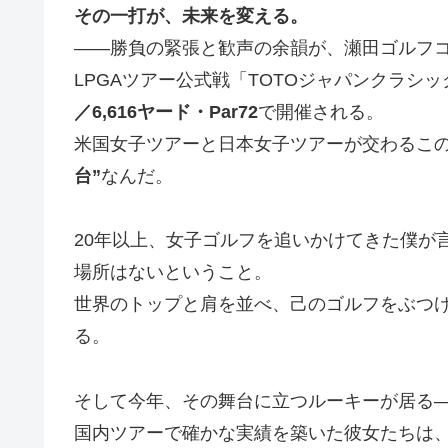
その一打が、未来を変える。
――勝負の緊張と歓声の余韻が、瀬田ゴルフ
LPGAツアー公式戦「TOTOジャパンクラシック
／6,616ヤード・Par72
で開催される。
米国女子ツアーと日本女子ツアーが交わるこ
台”
なんだ。
20年以上、女子ゴルフを追いかけてきた僕が
場所はないということ。
世界のトップと肩を並べ、己のゴルフをぶつ
る。
そして今年、その舞台に立つルーキーが居る
国内ツアーで確かな実績を築いた彼女たちは