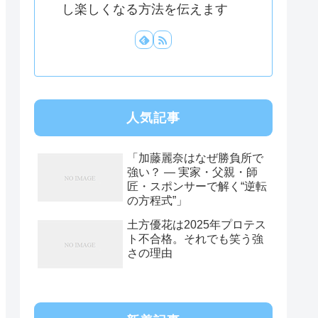
し楽しくなる方法を伝えます
人気記事
「加藤麗奈はなぜ勝負所で
強い？ ― 実家・父親・師
匠・スポンサーで解く“逆転
の方程式”」
土方優花は2025年プロテス
ト不合格。それでも笑う強
さの理由