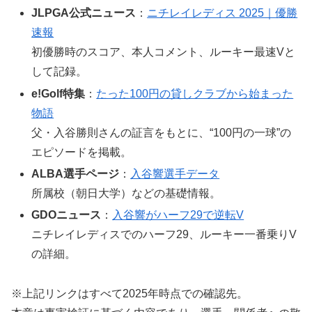
JLPGA公式ニュース
：
ニチレイレディス 2025｜優勝
速報
初優勝時のスコア、本人コメント、ルーキー最速Vと
して記録。
e!Golf特集
：
たった100円の貸しクラブから始まった
物語
父・入谷勝則さんの証言をもとに、“100円の一球”の
エピソードを掲載。
ALBA選手ページ
：
入谷響選手データ
所属校（朝日大学）などの基礎情報。
GDOニュース
：
入谷響がハーフ29で逆転V
ニチレイレディスでのハーフ29、ルーキー一番乗りV
の詳細。
※上記リンクはすべて2025年時点での確認先。