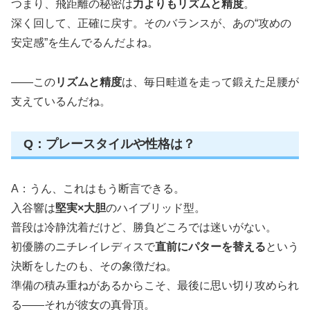
つまり、飛距離の秘密は
力よりもリズムと精度
。
深く回して、正確に戻す。そのバランスが、あの“攻めの
安定感”を生んでるんだよね。
――この
リズムと精度
は、毎日畦道を走って鍛えた足腰が
支えているんだね。
Q：プレースタイルや性格は？
A：うん、これはもう断言できる。
入谷響は
堅実×大胆
のハイブリッド型。
普段は冷静沈着だけど、勝負どころでは迷いがない。
初優勝のニチレイレディスで
直前にパターを替える
という
決断をしたのも、その象徴だね。
準備の積み重ねがあるからこそ、最後に思い切り攻められ
る――それが彼女の真骨頂。