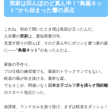
実家は田んぼのど真ん中！“鳥籠ネッ
ト”から始まった響の原点
これね、初めて聞いたとき僕は鳥肌が立ったんだ。
入谷響の
実家
は、愛知県豊川市。
見渡す限りの田んぼ、そのど真ん中にポツンと建つ家の庭
に――
“鳥籠ネット”
があったんだよ。
家族の手作り。
プロ仕様の練習場でも、最新のトラックマンでもない。
畦道の風が吹き抜ける、素朴な庭。
でもそこが、間違いなく
日本女子ゴルフ界を揺らす飛距離
のスタート地点だった。
放課後、ランドセルを放り投げ、まずは畦道をダッシュ！