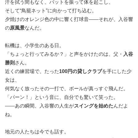
汗を拭う間もなく、バットを振って体を起こし、
そして“鳥籠ネット”に向かって打ち込む。
夕焼けのオレンジ色の中に響く打球音――それが、入谷響
の
原風景
なんだ。
転機は、小学生のある日。
「ちょっと行ってみるか？」と声をかけたのは、父・
入谷
勝則
さん。
近くの練習場で、たった
100円の貸しクラブ
を手にした少
女は、
何気なく放ったその一打で、ボールが真っすぐ飛んだ。
「パーン！」という音に、自分でも驚いて笑った。
――あの瞬間、入谷響の人生が
スイングを始めた
んだよ
ね。
地元の人たちは今でも話す。