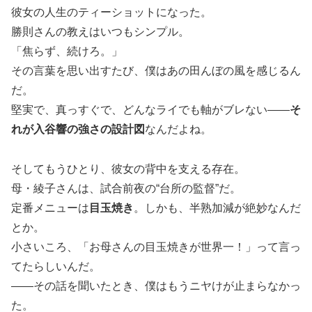
彼女の人生のティーショットになった。
勝則さんの教えはいつもシンプル。
「焦らず、続けろ。」
その言葉を思い出すたび、僕はあの田んぼの風を感じるん
だ。
堅実で、真っすぐで、どんなライでも軸がブレない――
そ
れが入谷響の強さの設計図
なんだよね。
そしてもうひとり、彼女の背中を支える存在。
母・綾子さんは、試合前夜の“台所の監督”だ。
定番メニューは
目玉焼き
。しかも、半熟加減が絶妙なんだ
とか。
小さいころ、「お母さんの目玉焼きが世界一！」って言っ
てたらしいんだ。
――その話を聞いたとき、僕はもうニヤけが止まらなかっ
た。