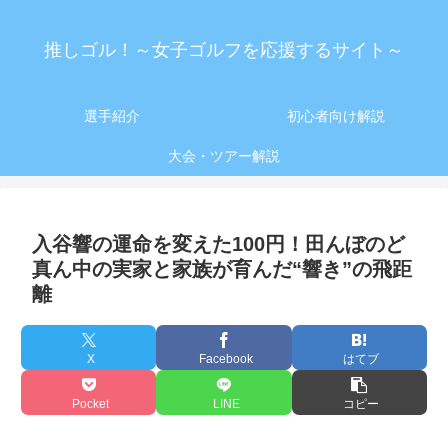
推しゴル！～女子ゴルフを応援するサイト～
選手紹介
初心者向け解説
大会・ツアー解説
入谷響の運命を変えた100円！田んぼのど
真ん中の実家と家族が育んだ“響き”の飛距
離
X
Facebook
はてブ
Pocket
LINE
コピー