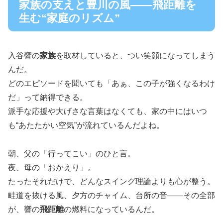
家族の支えと豊川の風――飛距離を
生む“家庭のリズム”
入谷響の
家族
を取材していると、つい笑顔になってしまう
んだ。
どのエピソードを聞いても「あぁ、この子が強くなるわけ
だ」って納得できる。
派手な応援や大げさな言葉はなくても、家の中にはいつ
も“あたたかい空気”が流れているんだよね。
朝、父の「行ってこい」のひと言。
夜、母の「おかえり」。
たったそれだけで、どんなスイング理論よりも心が整う。
畦道を抜ける風、夕方のチャイム、台所の音――その全部
が、響の
飛距離
の燃料になっているんだ。