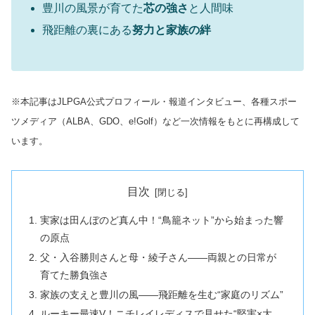
豊川の風景が育てた
芯の強さ
と人間味
飛距離の裏にある
努力と家族の絆
※本記事はJLPGA公式プロフィール・報道インタビュー、各種スポー
ツメディア（ALBA、GDO、e!Golf）など一次情報をもとに再構成して
います。
目次
実家は田んぼのど真ん中！“鳥籠ネット”から始まった響
の原点
父・入谷勝則さんと母・綾子さん――両親との日常が
育てた勝負強さ
家族の支えと豊川の風――飛距離を生む“家庭のリズム”
ルーキー最速V！ニチレイレディスで見せた“堅実×大