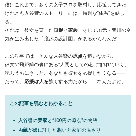
僕はこれまで、多くの女子プロを取材し、応援してきた。
けれども入谷響のストーリーには、特別な“体温”を感じ
る。
それは、彼女を育てた
両親
と
家族
、そして地元・豊川の空
気が生み出した「強さの設計図」があるからなんだ。
この記事では、そんな入谷響の
原点
を追いながら、
彼女の飛距離の裏にある“人間としての芯”に触れていく。
読むうちにきっと、あなたも彼女を応援したくなる――
だって、
応援は人を強くする力
だから――なんだよね。
この記事を読むとわかること
入谷響の
実家
と“100円の原点”の物語
両親
が娘に託した想いと家庭の温もり