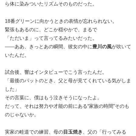
ら体に染みついたリズムそのものだった。
18番グリーンに向かうときの表情が忘れられない。
緊張もあるのに、どこか穏やかで、まるで
「ただいま」って言ってるみたいだった。
――ああ、きっとあの瞬間、彼女の中に
豊川の風
が吹いて
いたんだ。
試合後、響はインタビューでこう言ったんだ。
「最後のパットのとき、父と母が見てくれている気がしま
した」
その言葉に、僕はもう泣きそうになったよ。
だって、それは努力や才能の前にある“家族の時間”そのも
のじゃないか。
実家の畦道での練習、母の
目玉焼き
、父の「行ってみる