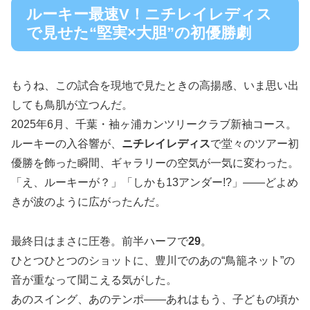
ルーキー最速V！ニチレイレディス
で見せた“堅実×大胆”の初優勝劇
もうね、この試合を現地で見たときの高揚感、いま思い出
しても鳥肌が立つんだ。
2025年6月、千葉・袖ヶ浦カンツリークラブ新袖コース。
ルーキーの入谷響が、
ニチレイレディス
で堂々のツアー初
優勝を飾った瞬間、ギャラリーの空気が一気に変わった。
「え、ルーキーが？」「しかも13アンダー!?」――どよめ
きが波のように広がったんだ。
最終日はまさに圧巻。前半ハーフで
29
。
ひとつひとつのショットに、豊川でのあの“鳥籠ネット”の
音が重なって聞こえる気がした。
あのスイング、あのテンポ――あれはもう、子どもの頃か