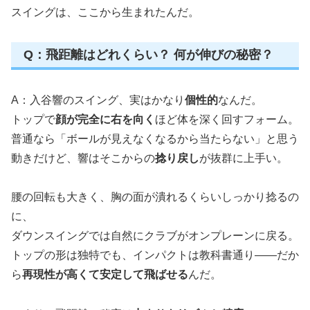
スイングは、ここから生まれたんだ。
Q：飛距離はどれくらい？ 何が伸びの秘密？
A：入谷響のスイング、実はかなり
個性的
なんだ。
トップで
顔が完全に右を向く
ほど体を深く回すフォーム。
普通なら「ボールが見えなくなるから当たらない」と思う
動きだけど、響はそこからの
捻り戻し
が抜群に上手い。
腰の回転も大きく、胸の面が潰れるくらいしっかり捻るの
に、
ダウンスイングでは自然にクラブがオンプレーンに戻る。
トップの形は独特でも、インパクトは教科書通り――だか
ら
再現性が高くて安定して飛ばせる
んだ。