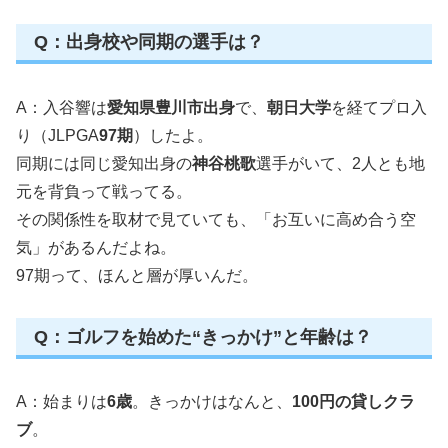
Q：出身校や同期の選手は？
A：入谷響は
愛知県豊川市出身
で、
朝日大学
を経てプロ入
り（JLPGA
97期
）したよ。
同期には同じ愛知出身の
神谷桃歌
選手がいて、2人とも地
元を背負って戦ってる。
その関係性を取材で見ていても、「お互いに高め合う空
気」があるんだよね。
97期って、ほんと層が厚いんだ。
Q：ゴルフを始めた“きっかけ”と年齢は？
A：始まりは
6歳
。きっかけはなんと、
100円の貸しクラ
ブ
。