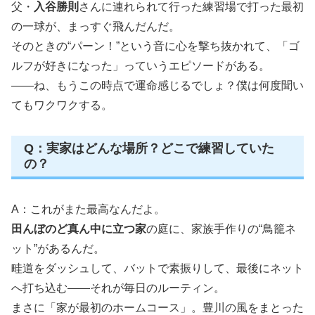
父・
入谷勝則
さんに連れられて行った練習場で打った最初
の一球が、まっすぐ飛んだんだ。
そのときの“パーン！”という音に心を撃ち抜かれて、「ゴ
ルフが好きになった」っていうエピソードがある。
――ね、もうこの時点で運命感じるでしょ？僕は何度聞い
てもワクワクする。
Q：実家はどんな場所？どこで練習していた
の？
A：これがまた最高なんだよ。
田んぼのど真ん中に立つ家
の庭に、家族手作りの“鳥籠ネ
ット”があるんだ。
畦道をダッシュして、バットで素振りして、最後にネット
へ打ち込む――それが毎日のルーティン。
まさに「家が最初のホームコース」。豊川の風をまとった