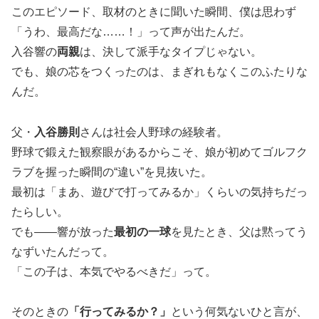
このエピソード、取材のときに聞いた瞬間、僕は思わず
「うわ、最高だな……！」って声が出たんだ。
入谷響の
両親
は、決して派手なタイプじゃない。
でも、娘の芯をつくったのは、まぎれもなくこのふたりな
んだ。
父・
入谷勝則
さんは社会人野球の経験者。
野球で鍛えた観察眼があるからこそ、娘が初めてゴルフク
ラブを握った瞬間の“違い”を見抜いた。
最初は「まあ、遊びで打ってみるか」くらいの気持ちだっ
たらしい。
でも――響が放った
最初の一球
を見たとき、父は黙ってう
なずいたんだって。
「この子は、本気でやるべきだ」って。
そのときの
「行ってみるか？」
という何気ないひと言が、