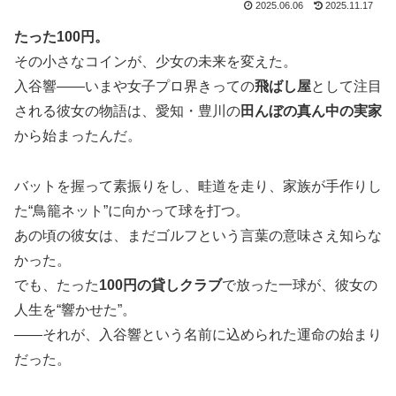
2025.06.06
2025.11.17
たった100円。
その小さなコインが、少女の未来を変えた。
入谷響――いまや女子プロ界きっての
飛ばし屋
として注目
される彼女の物語は、愛知・豊川の
田んぼの真ん中の実家
から始まったんだ。
バットを握って素振りをし、畦道を走り、家族が手作りし
た“鳥籠ネット”に向かって球を打つ。
あの頃の彼女は、まだゴルフという言葉の意味さえ知らな
かった。
でも、たった
100円の貸しクラブ
で放った一球が、彼女の
人生を“響かせた”。
――それが、入谷響という名前に込められた運命の始まり
だった。