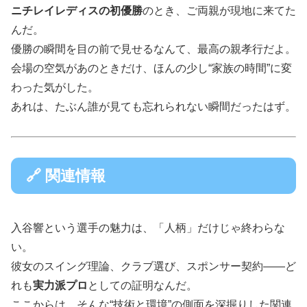
ニチレイレディスの初優勝
のとき、ご両親が現地に来てた
んだ。
優勝の瞬間を目の前で見せるなんて、最高の親孝行だよ。
会場の空気があのときだけ、ほんの少し“家族の時間”に変
わった気がした。
あれは、たぶん誰が見ても忘れられない瞬間だったはず。
🔗 関連情報
入谷響という選手の魅力は、「人柄」だけじゃ終わらな
い。
彼女のスイング理論、クラブ選び、スポンサー契約――ど
れも
実力派プロ
としての証明なんだ。
ここからは、そんな“技術と環境”の側面を深掘りした関連