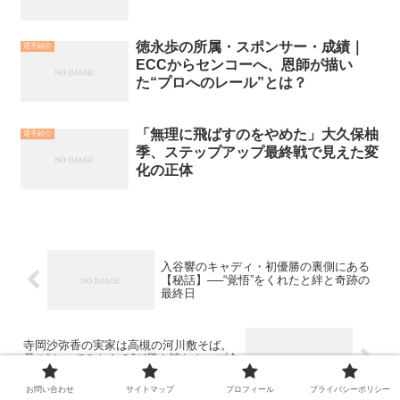
徳永歩の所属・スポンサー・成績｜
選手紹介
ECCからセンコーへ、恩師が描い
た“プロへのレール”とは？
「無理に飛ばすのをやめた」大久保柚
選手紹介
季、ステップアップ最終戦で見えた変
化の正体
入谷響のキャディ・初優勝の裏側にある
【秘話】──“覚悟”をくれたと絆と奇跡の
最終日
寺岡沙弥香の実家は高槻の河川敷そば。
母の“やってみたら？”が風を読むトップ合
格を生んだ
お問い合わせ
サイトマップ
プロフィール
プライバシーポリシー