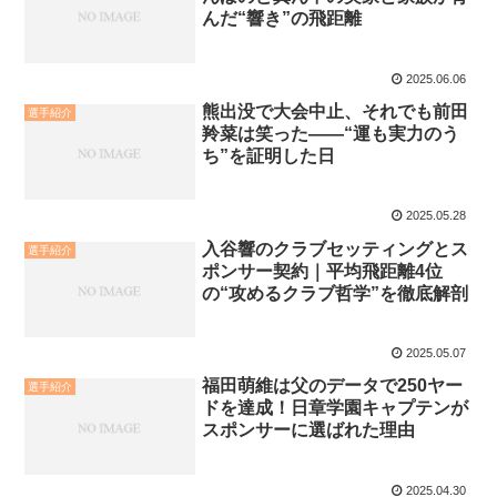
んだ“響き”の飛距離
2025.06.06
熊出没で大会中止、それでも前田
選手紹介
羚菜は笑った——“運も実力のう
ち”を証明した日
2025.05.28
入谷響のクラブセッティングとス
選手紹介
ポンサー契約｜平均飛距離4位
の“攻めるクラブ哲学”を徹底解剖
2025.05.07
福田萌維は父のデータで250ヤー
選手紹介
ドを達成！日章学園キャプテンが
スポンサーに選ばれた理由
2025.04.30