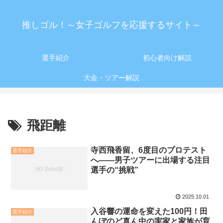
推しゴル！～女子ゴルフを応援するサイト～
選手紹介
初心者向け解説
大会・ツアー解説
飛距離
寺西飛香留、6度目のプロテスト
選手紹介
へ——男子ツアーに出場する注目
選手の“挑戦”
2025.10.01
入谷響の運命を変えた100円！田
選手紹介
んぼのど真ん中の実家と家族が育