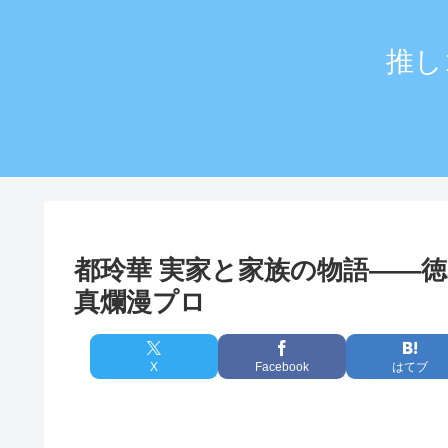
推し
都玲華 実家と家族の物語——
真爛漫プロ
X
Facebook
はてブ