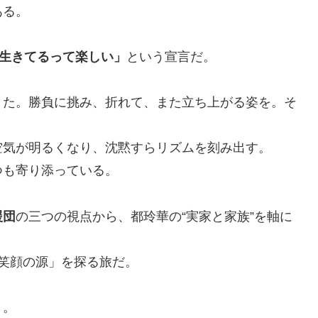
ある。
生きてるって楽しい」
という宣言だ。
きた。勝負に挑み、折れて、また立ち上がる姿を。そ
。
空気が明るくなり、沈黙すらリズムを刻み出す。
つも寄り添っている。
援団
の三つの視点から、都玲華の“実家と家族”を軸に
笑顔の源」を探る旅だ。
う。