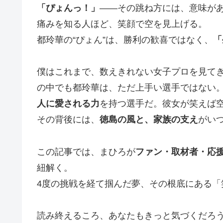
「ぴょんっ！」
——その跳ね方には、意味が
痛みを知る人ほど、笑顔で空を見上げる。
都玲華の“ぴょん”は、勝利の歓喜ではなく、
「
僕はこれまで、数えきれない女子プロを見て
の中でも都玲華は、ただ上手い選手ではない
人に愛される力
を持つ選手だ。彼女が笑えば
その背後には、
徳島の風と、家族の支え
がい
この記事では、まひろが
ファン・取材者・応
紐解く。
4度の挑戦を経て掴んだ夢、その根底にある「
読み終えるころ、あなたもきっと気づくだろ