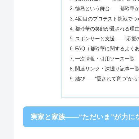
徳島という舞台——都玲華
4回目のプロテスト挑戦でつ
都玲華の笑顔が愛される理
スポンサーと支援——“応援
FAQ（都玲華に関するよく
一次情報・引用ソース一覧
関連リンク・深掘り記事一
結び——“愛されて育つ”から
実家と家族——“ただいま”が力に