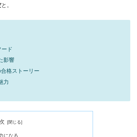
だ
と。
ソード
た影響
の合格ストーリー
魅力
次
が力になる