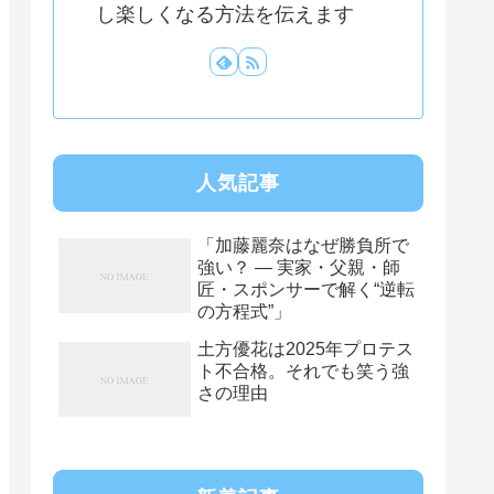
し楽しくなる方法を伝えます
人気記事
「加藤麗奈はなぜ勝負所で
強い？ ― 実家・父親・師
匠・スポンサーで解く“逆転
の方程式”」
土方優花は2025年プロテス
ト不合格。それでも笑う強
さの理由