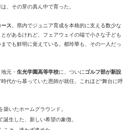
華は、その芽の真ん中で育った。
コース
。県内でジュニア育成を本格的に支える数少な
ことがあるけれど、フェアウェイの端で小さな子ども
いまでも鮮明に覚えている。都玲華も、その一人だっ
。地元・
生光学園高等学校
に、ついに
ゴルフ部が新設
時代から慕っていた恩師が就任。これほど“舞台に呼
を築いたホームグラウンド。
て誕生した、新しい希望の象徴。
らこそ、迷わず進めた。