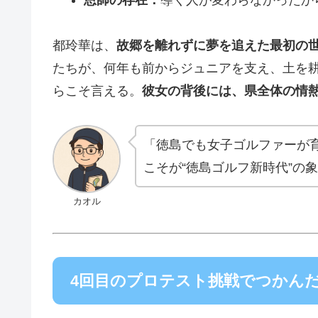
都玲華は、
故郷を離れずに夢を追えた最初の
たちが、何年も前からジュニアを支え、土を
らこそ言える。
彼女の背後には、県全体の情
「徳島でも女子ゴルファーが
こそが“徳島ゴルフ新時代”の
カオル
4回目のプロテスト挑戦でつかん