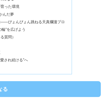
が育った環境
かんだ夢
由——ぴょんぴょん跳ねる天真爛漫プロ
の輪”を広げよう
ある質問）
覧
“愛され続ける”へ
なる