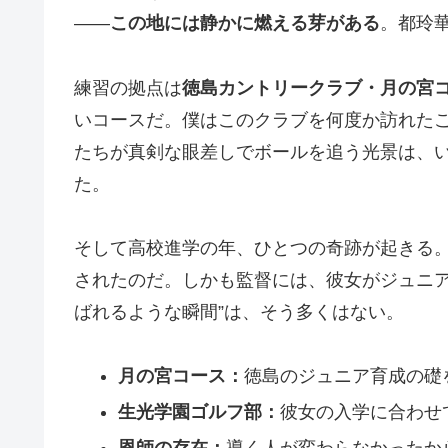
——
この地には静かに燃える芽がある
。都玲
練習の拠点は
徳島カントリークラブ・月の宮
いコースだ。僕はこのクラブを何度か訪れた
たちが真剣な眼差しでボールを追う光景は、
た。
そして高校進学の年、ひとつの奇跡が起きる
されたのだ。しかも監督には、彼女がジュニア
ばれるような瞬間”は、そう多くはない。
月の宮コース：
徳島のジュニア育成の礎
生光学園ゴルフ部：
彼女の入学に合わせ
恩師の存在：
導く人が変わらなかったか