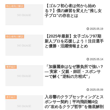
【ゴルフ初心者は何から始め
初心者向け解説
る？】僕の練習を変えた“推し女
子プロ”の存在とは
2025.05.19
【2025年最新】女子ゴルフ97期
初心者向け解説
新人プロを応援しよう！注目選手
と優勝・活躍情報まとめ
2025.05.14
「加藤麗奈はなぜ勝負所で強い？
選手紹介
― 実家・父親・師匠・スポンサ
ーで解く“逆転の方程式”」
2025.05.09
入谷響のクラブセッティングとス
選手紹介
ポンサー契約｜平均飛距離4位
の“攻めるクラブ哲学”を徹底解剖