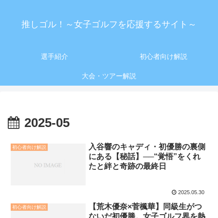
推しゴル！～女子ゴルフを応援するサイト～
選手紹介
初心者向け解説
大会・ツアー解説
2025-05
入谷響のキャディ・初優勝の裏側
初心者向け解説
にある【秘話】──“覚悟”をくれ
たと絆と奇跡の最終日
2025.05.30
【荒木優奈×菅楓華】同級生がつ
初心者向け解説
ないだ初優勝。女子ゴルフ界を熱